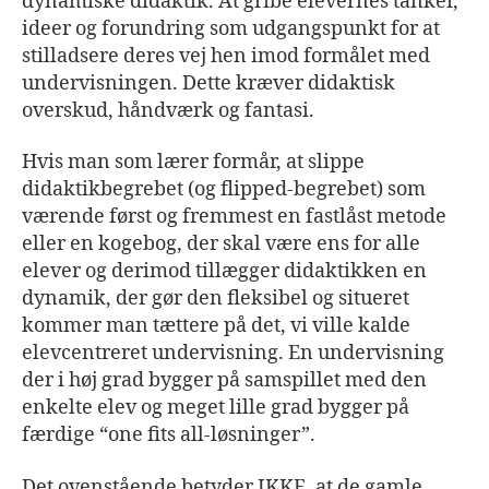
dynamiske didaktik. At gribe elevernes tanker,
ideer og forundring som udgangspunkt for at
stilladsere deres vej hen imod formålet med
undervisningen. Dette kræver didaktisk
overskud, håndværk og fantasi.
Hvis man som lærer formår, at slippe
didaktikbegrebet (og flipped-begrebet) som
værende først og fremmest en fastlåst metode
eller en kogebog, der skal være ens for alle
elever og derimod tillægger didaktikken en
dynamik, der gør den fleksibel og situeret
kommer man tættere på det, vi ville kalde
elevcentreret undervisning. En undervisning
der i høj grad bygger på samspillet med den
enkelte elev og meget lille grad bygger på
færdige “one fits all-løsninger”.
Det ovenstående betyder IKKE, at de gamle