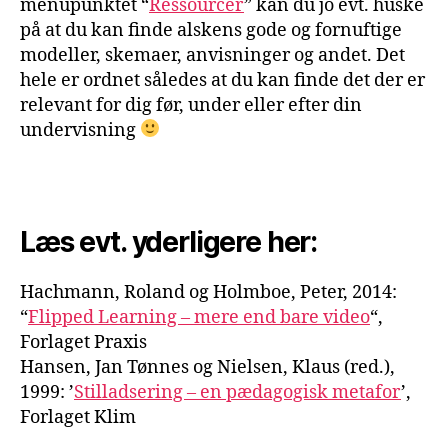
menupunktet “
Ressourcer
” kan du jo evt. huske
på at du kan finde alskens gode og fornuftige
modeller, skemaer, anvisninger og andet. Det
hele er ordnet således at du kan finde det der er
relevant for dig før, under eller efter din
undervisning
Læs evt. yderligere her:
Hachmann, Roland og Holmboe, Peter, 2014:
“
Flipped Learning – mere end bare video
“,
Forlaget Praxis
Hansen, Jan Tønnes og Nielsen, Klaus (red.),
1999: ’
Stilladsering – en pædagogisk metafor
’,
Forlaget Klim