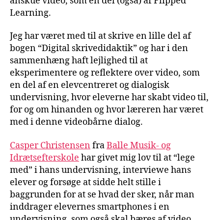
anskue video, som en del (også) af Flipped
Learning.
Jeg har været med til at skrive en lille del af
bogen “Digital skrivedidaktik” og har i den
sammenhæng haft lejlighed til at
eksperimentere og reflektere over video, som
en del af en elevcentreret og dialogisk
undervisning, hvor eleverne har skabt video til,
for og om hinanden og hvor læreren har været
med i denne videobårne dialog.
Casper Christensen
fra
Balle Musik- og
Idrætsefterskole
har givet mig lov til at “lege
med” i hans undervisning, interviewe hans
elever og forsøge at sidde helt stille i
baggrunden for at se hvad der sker, når man
inddrager elevernes smartphones i en
undervisning, som også skal bæres af video,