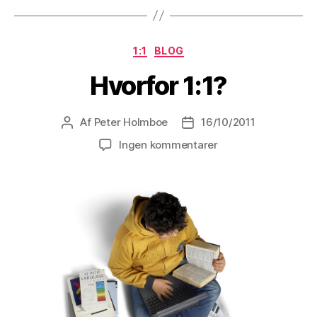
Kategorier
1:1
BLOG
Hvorfor 1:1?
Af
Peter Holmboe
16/10/2011
Indlægsforfatter
Indlægsdato
til
Ingen kommentarer
Hvorfor
1:1?