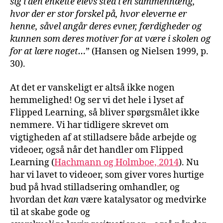
sig i den enkelte elevs sted i en sammenhæng,
hvor der er stor forskel på, hvor eleverne er
henne, såvel angår deres evner, færdigheder og
kunnen som deres motiver for at være i skolen og
for at lære noget…
” (Hansen og Nielsen 1999, p.
30).
At det er vanskeligt er altså ikke nogen
hemmelighed! Og ser vi det hele i lyset af
Flipped Learning, så bliver spørgsmålet ikke
nemmere. Vi har tidligere skrevet om
vigtigheden af at stilladsere både arbejde og
videoer, også når det handler om Flipped
Learning (
Hachmann og Holmboe, 2014
). Nu
har vi lavet to videoer, som giver vores hurtige
bud på hvad stilladsering omhandler, og
hvordan det
kan
være katalysator og medvirke
til at skabe gode og