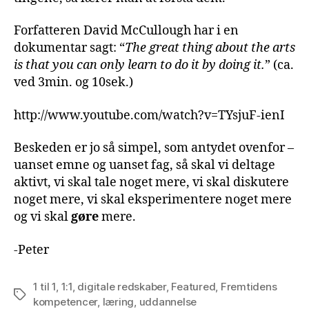
Forfatteren David McCullough har i en
dokumentar sagt: “
The great thing about the arts
is that you can only learn to do it by doing it.
” (ca.
ved 3min. og 10sek.)
http://www.youtube.com/watch?v=TYsjuF-ienI
Beskeden er jo så simpel, som antydet ovenfor –
uanset emne og uanset fag, så skal vi deltage
aktivt, vi skal tale noget mere, vi skal diskutere
noget mere, vi skal eksperimentere noget mere
og vi skal
gøre
mere.
-Peter
1 til 1
,
1:1
,
digitale redskaber
,
Featured
,
Fremtidens
Tags
kompetencer
,
læring
,
uddannelse