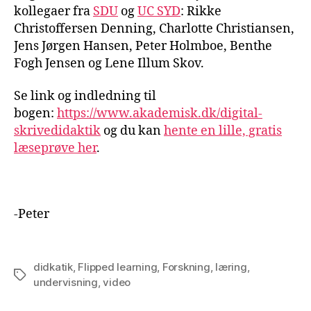
kollegaer fra
SDU
og
UC SYD
: Rikke
Christoffersen Denning, Charlotte Christiansen,
Jens Jørgen Hansen, Peter Holmboe, Benthe
Fogh Jensen og Lene Illum Skov.
Se link og indledning til
bogen:
https://www.akademisk.dk/digital-
skrivedidaktik
og du kan
hente en lille, gratis
læseprøve her
.
-Peter
didkatik
,
Flipped learning
,
Forskning
,
læring
,
Tags
undervisning
,
video