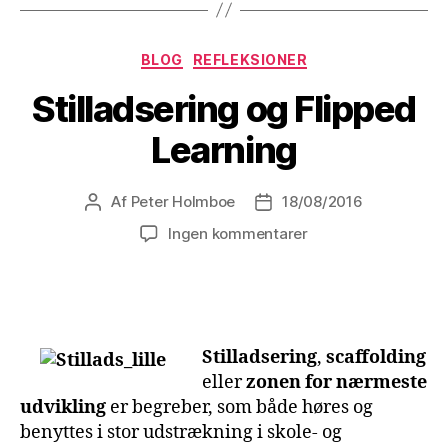
Kategorier
BLOG
REFLEKSIONER
Stilladsering og Flipped
Learning
Af
Peter Holmboe
18/08/2016
Indlægsforfatter
Indlægsdato
til
Ingen kommentarer
Stilladsering
og
Flipped
Learning
Stilladsering
,
scaffolding
eller
zonen for nærmeste
udvikling
er begreber, som både høres og
benyttes i stor udstrækning i skole- og