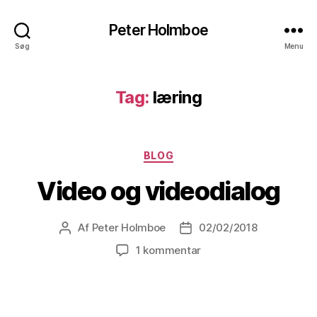
Peter Holmboe
Søg
Menu
Tag:
læring
Kategorier
BLOG
Video og videodialog
Af
Peter Holmboe
02/02/2018
Indlægsforfatter
Indlægsdato
til
1 kommentar
Video
og
videodialog