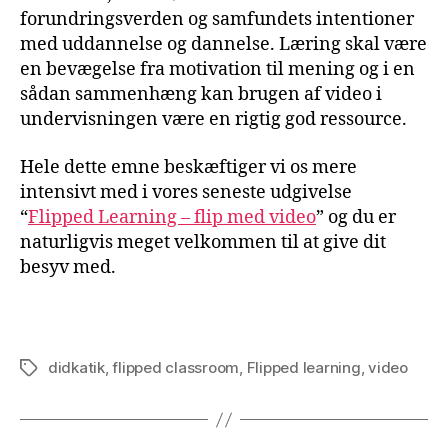
forundringsverden og samfundets intentioner
med uddannelse og dannelse. Læring skal være
en bevægelse fra motivation til mening og i en
sådan sammenhæng kan brugen af video i
undervisningen være en rigtig god ressource.
Hele dette emne beskæftiger vi os mere
intensivt med i vores seneste udgivelse
“
Flipped Learning – flip med video
” og du er
naturligvis meget velkommen til at give dit
besyv med.
didkatik
,
flipped classroom
,
Flipped learning
,
video
Tags