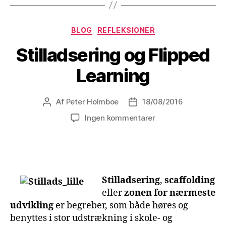
Kategorier
BLOG
REFLEKSIONER
Stilladsering og Flipped
Learning
Af
Peter Holmboe
18/08/2016
Indlægsforfatter
Indlægsdato
til
Ingen kommentarer
Stilladsering
og
Flipped
Learning
Stilladsering
,
scaffolding
eller
zonen for nærmeste
udvikling
er begreber, som både høres og
benyttes i stor udstrækning i skole- og