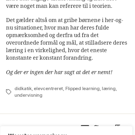
være noget man kan referere til i teorien.
Det gælder altså om at gribe børnene i her-og-
nu situationer, hvor man har deres fulde
opmærksomhed og derfra ud fra det
overordnede formål og mål, at stilladsere deres
læring i en virkelighed, hvor det eneste
konstante er konstant forandring.
Og der er ingen der har sagt at det er nemt!
didkatik
,
elevcentreret
,
Flipped learning
,
læring
,
Tags
undervisning
LinkedIn
Goodrea
YouTu
500