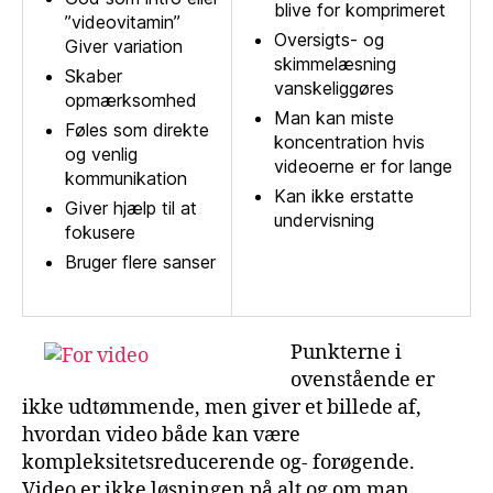
blive for komprimeret
”videovitamin”
Oversigts- og
Giver variation
skimmelæsning
Skaber
vanskeliggøres
opmærksomhed
Man kan miste
Føles som direkte
koncentration hvis
og venlig
videoerne er for lange
kommunikation
Kan ikke erstatte
Giver hjælp til at
undervisning
fokusere
Bruger flere sanser
Punkterne i
ovenstående er
ikke udtømmende, men giver et billede af,
hvordan video både kan være
kompleksitetsreducerende og- forøgende.
Video er ikke løsningen på alt og om man