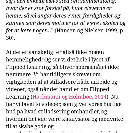
sig i den enkelte elevs sted i en sammenhæng,
hvor der er stor forskel på, hvor eleverne er
henne, såvel angår deres evner, færdigheder og
kunnen som deres motiver for at være i skolen og
for at lære noget…
” (Hansen og Nielsen 1999, p.
30).
At det er vanskeligt er altså ikke nogen
hemmelighed! Og ser vi det hele i lyset af
Flipped Learning, så bliver spørgsmålet ikke
nemmere. Vi har tidligere skrevet om
vigtigheden af at stilladsere både arbejde og
videoer, også når det handler om Flipped
Learning (
Hachmann og Holmboe, 2014
). Nu
har vi lavet to videoer, som giver vores hurtige
bud på hvad stilladsering omhandler, og
hvordan det
kan
være katalysator og medvirke
til at skabe gode og