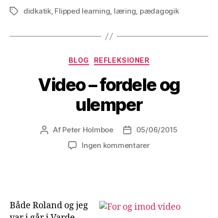
didkatik
,
Flipped learning
,
læring
,
pædagogik
Tags
Kategorier
BLOG
REFLEKSIONER
Video – fordele og
ulemper
Af
Peter Holmboe
05/06/2015
Indlægsforfatter
Indlægsdato
til
Ingen kommentarer
Video
–
fordele
og
ulemper
Både Roland og jeg
var i går i Varde,