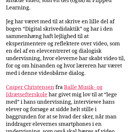
anskue video, som en del (også) af Flipped
Learning.
Jeg har været med til at skrive en lille del af
bogen “Digital skrivedidaktik” og har i den
sammenhæng haft lejlighed til at
eksperimentere og reflektere over video, som
en del af en elevcentreret og dialogisk
undervisning, hvor eleverne har skabt video til,
for og om hinanden og hvor læreren har været
med i denne videobårne dialog.
Casper Christensen
fra
Balle Musik- og
Idrætsefterskole
har givet mig lov til at “lege
med” i hans undervisning, interviewe hans
elever og forsøge at sidde helt stille i
baggrunden for at se hvad der sker, når man
inddrager elevernes smartphones i en
undervisning, som også skal bæres af video,