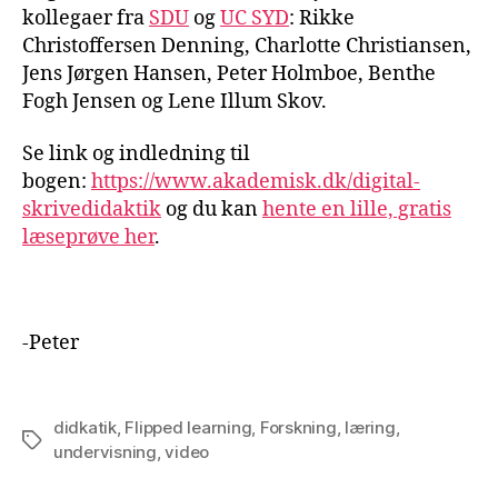
kollegaer fra
SDU
og
UC SYD
: Rikke
Christoffersen Denning, Charlotte Christiansen,
Jens Jørgen Hansen, Peter Holmboe, Benthe
Fogh Jensen og Lene Illum Skov.
Se link og indledning til
bogen:
https://www.akademisk.dk/digital-
skrivedidaktik
og du kan
hente en lille, gratis
læseprøve her
.
-Peter
didkatik
,
Flipped learning
,
Forskning
,
læring
,
Tags
undervisning
,
video