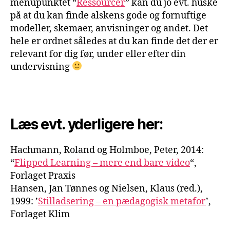
menupunktet “
Ressourcer
” kan du jo evt. huske
på at du kan finde alskens gode og fornuftige
modeller, skemaer, anvisninger og andet. Det
hele er ordnet således at du kan finde det der er
relevant for dig før, under eller efter din
undervisning
Læs evt. yderligere her:
Hachmann, Roland og Holmboe, Peter, 2014:
“
Flipped Learning – mere end bare video
“,
Forlaget Praxis
Hansen, Jan Tønnes og Nielsen, Klaus (red.),
1999: ’
Stilladsering – en pædagogisk metafor
’,
Forlaget Klim