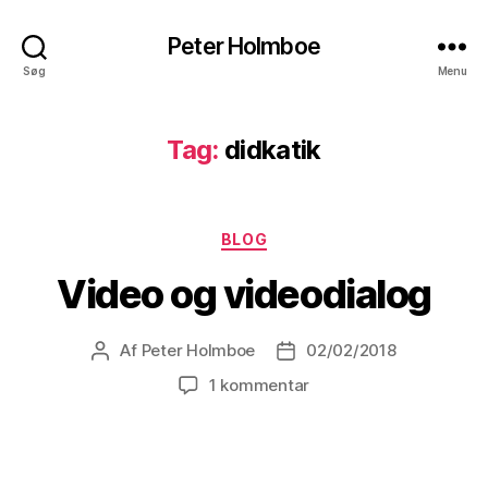
Peter Holmboe
Søg
Menu
Tag:
didkatik
Kategorier
BLOG
Video og videodialog
Af
Peter Holmboe
02/02/2018
Indlægsforfatter
Indlægsdato
til
1 kommentar
Video
og
videodialog