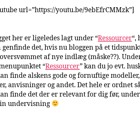
utube url=”https://youtu.be/9ebEfrCMMzk”]
get her er ligeledes lagt under “
Ressourcer
“,
 genfinde det, hvis nu bloggen på et tidspunk
 oversvømmet af nye indlæg (måske??). Unde
 menupunktet “
Ressourcer
” kan du jo evt. hus
kan finde alskens gode og fornuftige modeller,
r, anvisninger og andet. Det hele er ordnet s
an finde det der er relevant for dig før, under
din undervisning