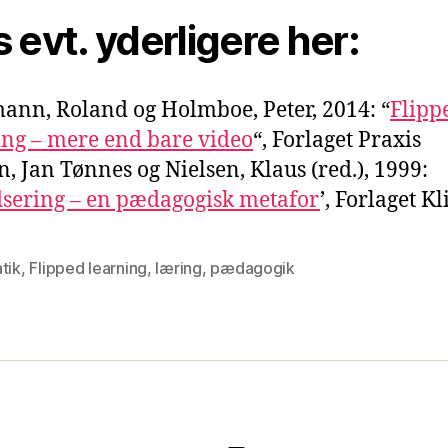
 evt. yderligere her:
nn, Roland og Holmboe, Peter, 2014: “
Flipp
ng – mere end bare video
“, Forlaget Praxis
, Jan Tønnes og Nielsen, Klaus (red.), 1999:
adsering – en pædagogisk metafor
’, Forlaget K
tik
,
Flipped learning
,
læring
,
pædagogik