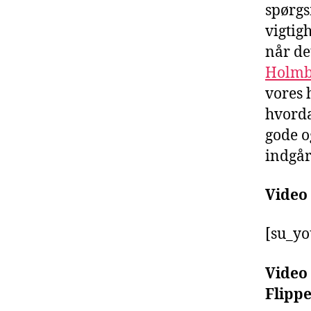
spørgs
vigtig
når de
Holmb
vores 
hvord
gode o
indgår
Video 
[su_yo
Video 
Flipp