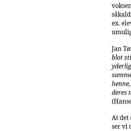
voksen
såkald
ex. el
umulig
Jan Tø
blot st
yderlig
sammen
henne,
deres 
(Hanse
At det
ser vi 