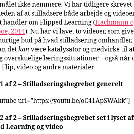
målet ikke nemmere. Vi har tidligere skrevet
heden af at stilladsere både arbejde og videoer
t handler om Flipped Learning (
Hachmann o
oe, 2014
). Nu har vi lavet to videoer, som give
hurtige bud på hvad stilladsering omhandler,
an det
kan
være katalysator og medvirke til a
g overskuelige læringssituationer – også når 
 Flip, video og andre materialer.
1 af 2 – Stilladseringsbegrebet generelt
utube url=”https://youtu.be/oC41ApSWAkk”]
2 af 2 – Stilladseringsbegrebet set i lyset af
ed Learning og video