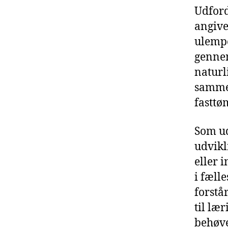
Udford
angive
ulempe
gennem
naturl
sammen
fasttøm
Som ud
udvikl
eller 
i fæll
forstå
til læ
behøve