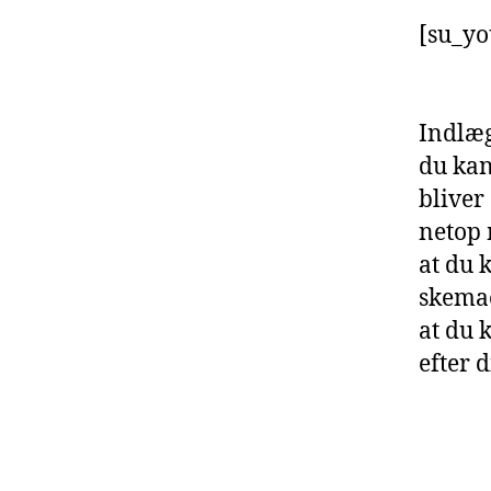
[su_yo
Indlæg
du kan
bliver
netop
at du 
skemae
at du k
efter 