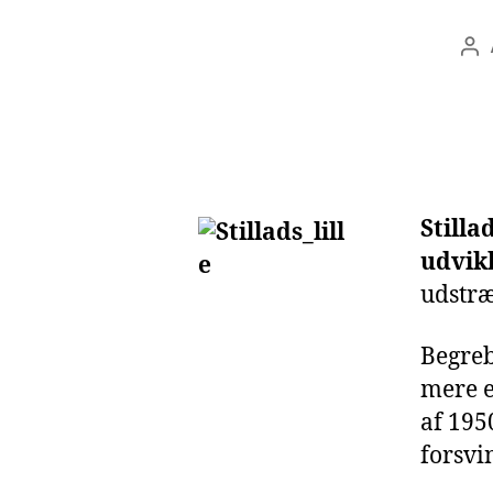
In
Stilla
udvik
udstr
Begreb
mere e
af 195
forsvi