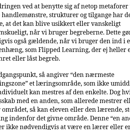
ringen ved at benytte sig af netop metaforer t
 handlemønstre, strukturer og tilgange har d
, at det kan blive usikkert eller vanskeligt
skueligt, når vi bruger begreberne. Dette gør
igvis også gældende, når vi bruger den ind i 
hæng, som Flipped Learning, der ej heller e
ret eller låst begreb.
gangspunkt, så angiver “den nærmeste
ingszone” et læringsområde, som ikke umidd
individuelt kan mestres af den enkelte. Dog h
esskab med en anden, som allerede mestrer el
r området, så kan eleven eller den lærende, st
ring indenfor det givne område. Denne “en a
r ikke nødvendigvis at være en lærer eller e