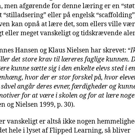
, men afgørende for denne læring er en “støtt
t “stilladsering” eller på engelsk “scaffolding”
even kan opnå at lære det, som ellers ville væ
t eller meget vanskeligt og tidskrævende ale
nnes Hansen og Klaus Nielsen har skrevet: “
I
iller det store krav til læreres faglige kunnen. 
ere kunne sætte sig i den enkelte elevs sted i e
hæng, hvor der er stor forskel på, hvor eleve
 såvel angår deres evner, færdigheder og kun
motiver for at være i skolen og for at lære nog
n og Nielsen 1999, p. 30).
 er vanskeligt er altså ikke nogen hemmelighe
det hele i lyset af Flipped Learning, så bliver