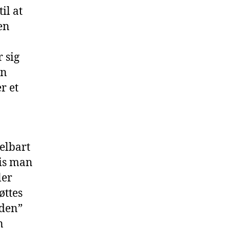
il at
en
 sig
en
r et
elbart
vis man
ler
øttes
nden”
n