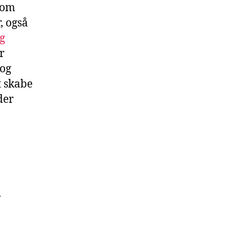
 om
, også
g
r
 og
t skabe
der