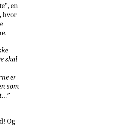
e”, en
, hvor
re
ne.
kke
De skal
n
rne er
nen som
et…
”
d! Og