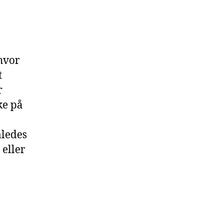
 hvor
t
r
ke på
åledes
 eller