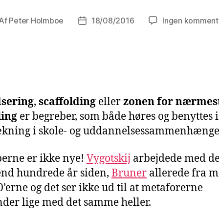
Af
Peter Holmboe
18/08/2016
Ingen komment
dlægsforfatter
Indlægsdato
dsering
,
scaffolding
eller
zonen for nærmes
ling
er begreber, som både høres og benyttes i
ækning i skole- og uddannelsessammenhænge
erne er ikke nye!
Vygotskij
arbejdede med de
nd hundrede år siden,
Bruner
allerede fra m
0’erne og det ser ikke ud til at metaforerne
nder lige med det samme heller.