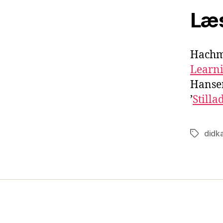
Læs
Hachma
Learni
Hansen
’
Still
didka
Tags