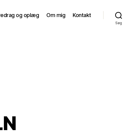
redrag og oplæg
Om mig
Kontakt
Søg
LN