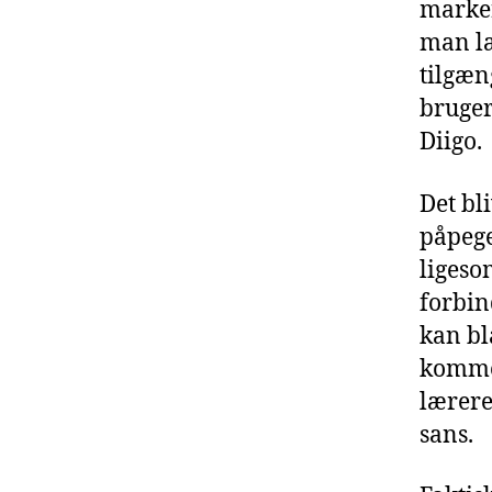
marker
man læ
tilgæn
bruger
Diigo.
Det bl
påpege
ligeso
forbin
kan bl
kommen
lærere
sans.