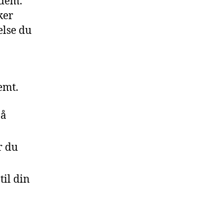
 dem.
ker
else du
emt.
på
r du
til din