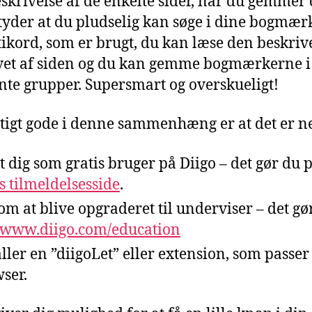
beskrivelse af de enkelte sider, når du gemmer
tyder at du pludselig kan søge i dine bogmær
stikord, som er brugt, du kan læse den beskriv
vet af siden og du kan gemme bogmærkerne i
nte grupper. Supersmart og overskueligt!
gtigt gode i denne sammenhæng er at det er n
t dig som gratis bruger på Diigo – det gør du 
s tilmeldelsesside
.
om at blive opgraderet til underviser – det gø
www.diigo.com/education
aller en ”diigoLet” eller extension, som passer 
ser.