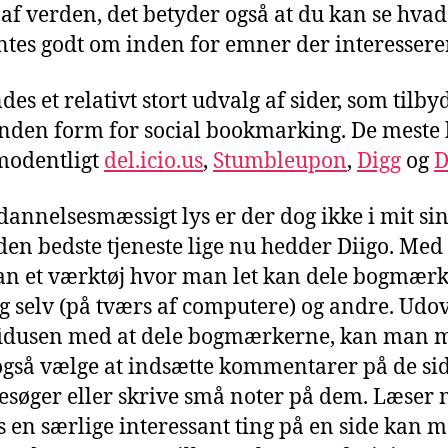
 af verden, det betyder også at du kan se hva
ntes godt om inden for emner der interesserer
des et relativt stort udvalg af sider, som tilby
anden form for social bookmarking. De meste
modentligt
del.icio.us
,
Stumbleupon
,
Digg
og
D
ddannelsesmæssigt lys er der dog ikke i mit sin
den bedste tjeneste lige nu hedder Diigo. Med
n et værktøj hvor man let kan dele bogmær
g selv (på tværs af computere) og andre. Udo
fidusen med at dele bogmærkerne, kan man 
også vælge at indsætte kommentarer på de si
søger eller skrive små noter på dem. Læser
s en særlige interessant ting på en side kan 