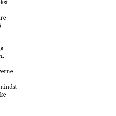
kst
dre
å
og
r,
verne
 mindst
ske