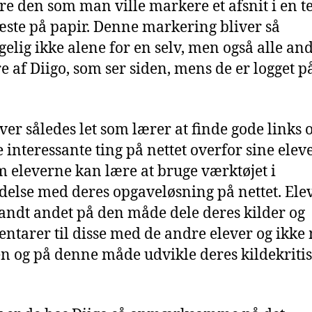
e den som man ville markere et afsnit i en te
ste på papir. Denne markering bliver så
gelig ikke alene for en selv, men også alle an
e af Diigo, som ser siden, mens de er logget p
iver således let som lærer at finde gode links 
 interessante ting på nettet overfor sine eleve
m eleverne kan lære at bruge værktøjet i
delse med deres opgaveløsning på nettet. Ele
andt andet på den måde dele deres kilder og
tarer til disse med de andre elever og ikke
n og på denne måde udvikle deres kildekriti