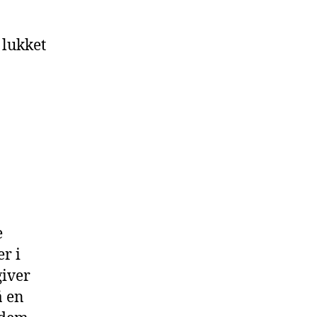
 lukket
e
er i
giver
å en