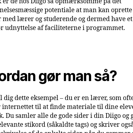
k er de hos Diigo så opmærksomme på det
elsesmæssige potentiale at man kan oprette
r med lærer og studerende og dermed have et
r udnyttelse af faciliteterne i programmet.
ordan gør man så?
il dig dette eksempel – du er en lærer, som oft
internettet til at finde materiale til dine elev
k. Du samler alle de gode sider i din Diigo og 
levante stikord (såkaldte tags) og skriver ogs