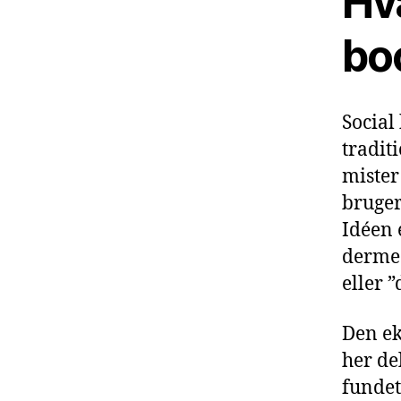
Hva
bo
Social
tradit
mister
bruger
Idéen e
dermed
eller 
Den ek
her de
fundet