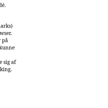
dé.
marks)
wser.
r på
 kunne
 sig af
king.