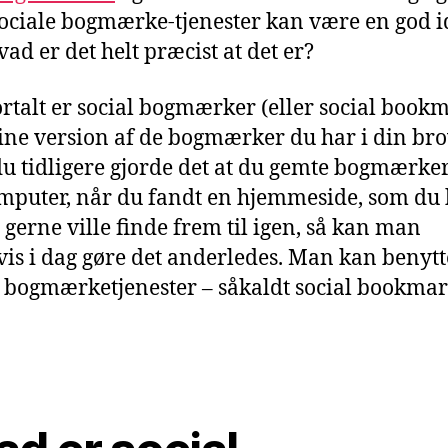
sociale bogmærke-tjenester kan være en god i
ad er det helt præcist at det er?
ortalt er social bogmærker (eller social book
ine version af de bogmærker du har i din bro
u tidligere gjorde det at du gemte bogmærke
mputer, når du fandt en hjemmeside, som du
g gerne ville finde frem til igen, så kan man
vis i dag gøre det anderledes. Man kan benytte
 bogmærketjenester – såkaldt social bookmar