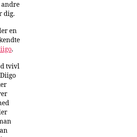
d andre
 dig.
der en
 kendte
iigo
.
d tvivl
 Diigo
ker
ver
med
der
 man
man