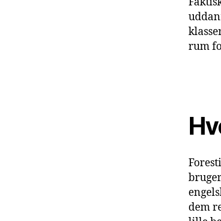
Faktis
uddann
klasse
rum fo
Hv
Forest
bruger 
engels
dem re