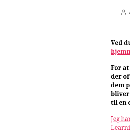
Ind
Ved d
hjemm
For at
der of
dem p
blive
til en
Jeg ha
Learn