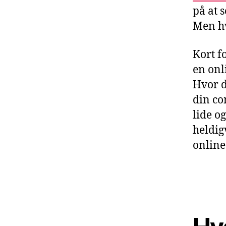
på at 
Men hv
Kort f
en onl
Hvor d
din co
lide o
heldig
online