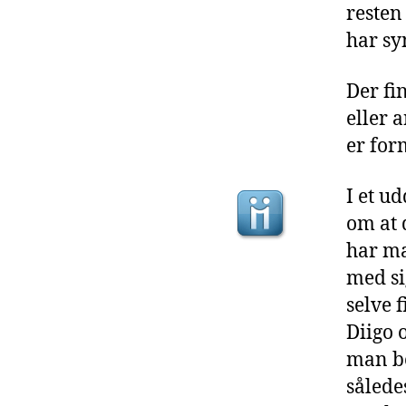
resten
har sy
Der fin
eller 
er for
I et u
om at 
har ma
med si
selve 
Diigo 
man be
sålede