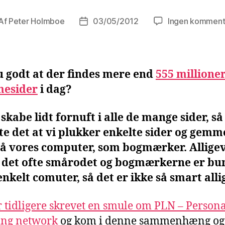
Af
Peter Holmboe
03/05/2012
Ingen komment
lægsforfatter
Indlægsdato
u godt at der findes mere end
555 millione
esider
i dag?
 skabe lidt fornuft i alle de mange sider, så
te det at vi plukker enkelte sider og gemm
å vores computer, som bogmærker. Alligev
r det ofte smårodet og bogmærkerne er bu
 enkelt comuter, så det er ikke så smart alli
r tidligere skrevet en smule om PLN – Persona
ing network
og kom i denne sammenhæng og