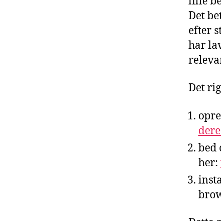
lille 
Det be
efter 
har la
releva
Det ri
opre
dere
bed 
her:
inst
brow