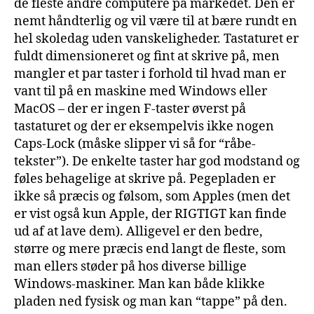
de fleste andre computere på markedet. Den er
nemt håndterlig og vil være til at bære rundt en
hel skoledag uden vanskeligheder. Tastaturet er
fuldt dimensioneret og fint at skrive på, men
mangler et par taster i forhold til hvad man er
vant til på en maskine med Windows eller
MacOS – der er ingen F-taster øverst på
tastaturet og der er eksempelvis ikke nogen
Caps-Lock (måske slipper vi så for “råbe-
tekster”). De enkelte taster har god modstand og
føles behagelige at skrive på. Pegepladen er
ikke så præcis og følsom, som Apples (men det
er vist også kun Apple, der RIGTIGT kan finde
ud af at lave dem). Alligevel er den bedre,
større og mere præcis end langt de fleste, som
man ellers støder på hos diverse billige
Windows-maskiner. Man kan både klikke
pladen ned fysisk og man kan “tappe” på den.