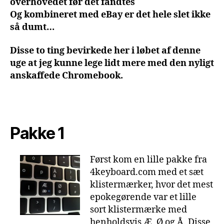
overhovedet før det fandtes
Og kombineret med eBay er det hele slet ikke
så dumt…
Disse to ting bevirkede her i løbet af denne
uge at jeg kunne lege lidt mere med den nyligt
anskaffede Chromebook.
Pakke 1
Først kom en lille pakke fra
4keyboard.com med et sæt
klistermærker, hvor det mest
epokegørende var et lille
sort klistermærke med
henholdsvis Æ, Ø og Å. Disse