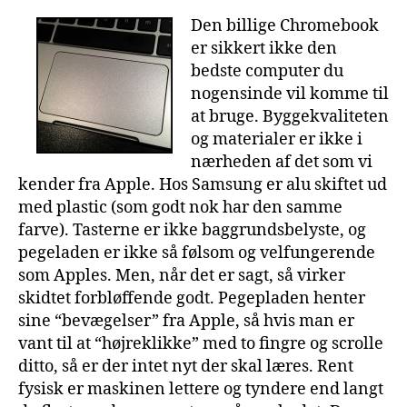
Den billige Chromebook
er sikkert ikke den
bedste computer du
nogensinde vil komme til
at bruge. Byggekvaliteten
og materialer er ikke i
nærheden af det som vi
kender fra Apple. Hos Samsung er alu skiftet ud
med plastic (som godt nok har den samme
farve). Tasterne er ikke baggrundsbelyste, og
pegeladen er ikke så følsom og velfungerende
som Apples. Men, når det er sagt, så virker
skidtet forbløffende godt. Pegepladen henter
sine “bevægelser” fra Apple, så hvis man er
vant til at “højreklikke” med to fingre og scrolle
ditto, så er der intet nyt der skal læres. Rent
fysisk er maskinen lettere og tyndere end langt