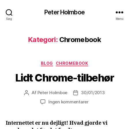
Peter Holmboe
Søg
Menu
Kategori:
Chromebook
Kategorier
BLOG
CHROMEBOOK
Lidt Chrome-tilbehør
Af
Peter Holmboe
30/01/2013
Indlægsforfatter
Indlægsdato
til
Ingen kommentarer
Lidt
Chrome-
tilbehør
Internettet er nu dejligt! Hvad gjorde vi