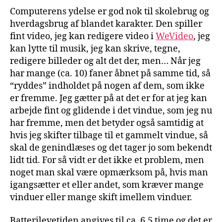
Computerens ydelse er god nok til skolebrug og
hverdagsbrug af blandet karakter. Den spiller
fint video, jeg kan redigere video i
WeVideo
, jeg
kan lytte til musik, jeg kan skrive, tegne,
redigere billeder og alt det der, men… Når jeg
har mange (ca. 10) faner åbnet på samme tid, så
“ryddes” indholdet på nogen af dem, som ikke
er fremme. Jeg gætter på at det er for at jeg kan
arbejde fint og glidende i det vindue, som jeg nu
har fremme, men det betyder også samtidig at
hvis jeg skifter tilbage til et gammelt vindue, så
skal de genindlæses og det tager jo som bekendt
lidt tid. For så vidt er det ikke et problem, men
noget man skal være opmærksom på, hvis man
igangsætter et eller andet, som kræver mange
vinduer eller mange skift imellem vinduer.
Batterilevetiden angives til ca. 6,5 time og det er