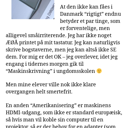
At den ikke kan fåes i
Danmark “rigtigt” endnu
betyder et par tinge, som
er forventelige, men
alligevel småirriterende. Jeg har ikke noget
ÆØÅ printet på mit tastatur. Jeg kan naturligvis
skrive bogstaverne, men jeg kan altså ikke SE
dem. For mig er det OK – jeg overlever, idet jeg
engang i tidernes morgen gik til
“Maskinskrivning” i ungdomsskolen
Men mine elever ville nok ikke klare
overgangen helt smertefrit.
En anden “Amerikanisering” er maskinens
HDMI-udgang, som ikke er standard europæisk,
så hvis man vil koble sin computer til en
projektor, så er der behov for en adapter (som