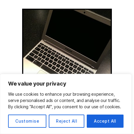
We value your privacy
We use cookies to enhance your browsing experience,
serve personalised ads or content, and analyse our traffic.
By clicking "Accept All", you consent to our use of cookies.
Men… jeg leger videre og kommer mere en
opdatering senere.
Customise
Reject All
Accept All
Translate »