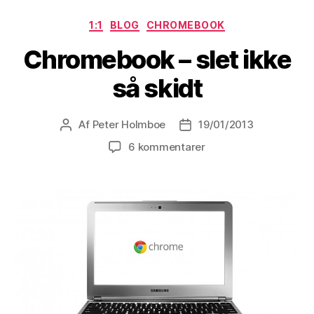
Kategorier
1:1
BLOG
CHROMEBOOK
Chromebook – slet ikke
så skidt
Af
Peter Holmboe
19/01/2013
Indlægsforfatter
Indlægsdato
til
6 kommentarer
Chromebook
–
slet
ikke
så
skidt