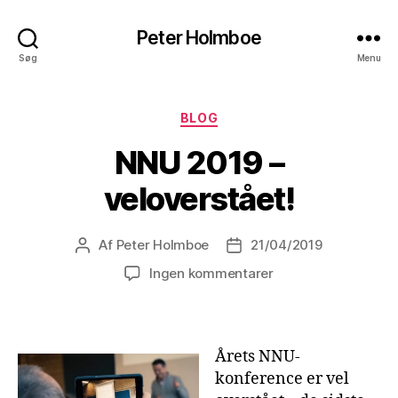
Peter Holmboe
Søg
Menu
Kategorier
BLOG
NNU 2019 –
veloverstået!
Af
Peter Holmboe
21/04/2019
Indlægsforfatter
Indlægsdato
til
Ingen kommentarer
NNU
2019
–
veloverstået!
Årets NNU-
konference er vel