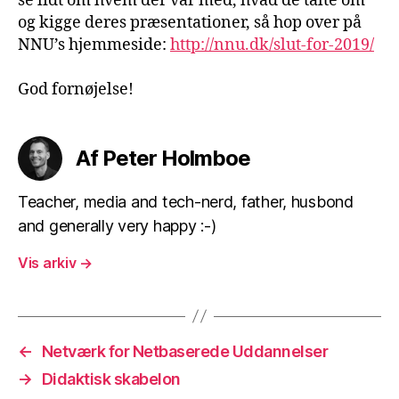
se lidt om hvem der var med, hvad de talte om
og kigge deres præsentationer, så hop over på
NNU’s hjemmeside:
http://nnu.dk/slut-for-2019/
God fornøjelse!
Af Peter Holmboe
Teacher, media and tech-nerd, father, husbond
and generally very happy :-)
Vis arkiv
→
←
Netværk for Netbaserede Uddannelser
→
Didaktisk skabelon